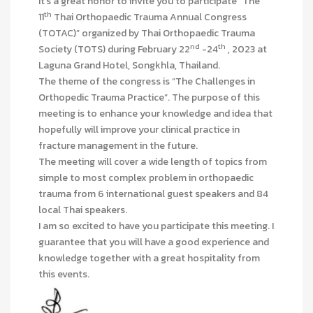
It’s a great honor to invite you to participate “The
th
11
Thai Orthopaedic Trauma Annual Congress
(TOTAC)” organized by Thai Orthopaedic Trauma
nd
th
Society (TOTS) during February 22
-24
, 2023 at
Laguna Grand Hotel, Songkhla, Thailand.
The theme of the congress is “The Challenges in
Orthopedic Trauma Practice”. The purpose of this
meeting is to enhance your knowledge and idea that
hopefully will improve your clinical practice in
fracture management in the future.
The meeting will cover a wide length of topics from
simple to most complex problem in orthopaedic
trauma from 6 international guest speakers and 84
local Thai speakers.
I am so excited to have you participate this meeting. I
guarantee that you will have a good experience and
knowledge together with a great hospitality from
this events.