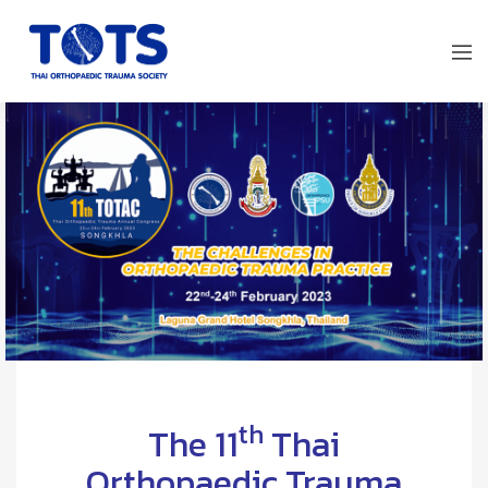
th
The 11
Thai
Orthopaedic Trauma