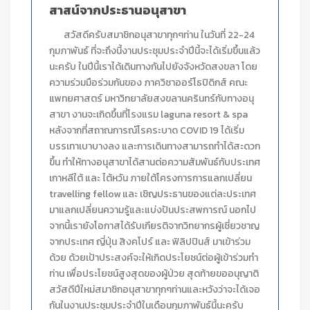
สาสน์จากประธานอนุสาขา
สวัสดีครับสมาชิกอนุสาขาทุกๆท่าน ในวันที่ 22-24
กุมภาพันธ์ ที่จะถึงนี้งานประชุมประจำปีนี้จะได้เริ่มขึ้นแล้ว
นะครับ ในปีนี้เราได้เดินทางกันไปยังจังหวัดสงขลา โดย
ความร่วมมือร่วมกันของ ภาควิชาออร์โธปิดิกส์ คณะ
แพทยศาสตร์ มหาวิทยาลัยสงขลานครินทร์กับทางอนุ
สาขา งานจะเกิดขึ้นที่โรงแรม laguna resort & spa
หลังจากที่สถาณการณ์โรคระบาด COVID 19 ได้เริ่ม
บรรเทาเบาบางลง และการเดินทางสามารถทำได้สะดวก
ขึ้น ทำให้ทางอนุสาขาได้สานต่อความสัมพันธ์กับประเทศ
เกาหลีใต้ และ ไต้หวัน ภายใต้โครงการการแลกเปลี่ยน
travelling fellow และ เชิญประธานของแต่ละประเทศ
มาแลกเปลี่ยนความรู้และแบ่งปันประสพการณ์ นอกไป
จากนี้เรายังโอกาสได้รับเกียรติจากวิทยากรผู้เชี่ยวชาญ
จากประเทศ ญี่ปุ่น สิงคโปร์ และ ฟิลิปปินส์ มาเข้าร่วม
ด้วย ด้วยเป้าประสงค์จะให้เกิดประโยชน์ต่อผู้เข้าร่วมทำ
ท่าน เพื่อประโยชน์สูงสุดของผู้ป่วย สุดท้ายขออนุญาติ
สวัสดีปีใหม่สมาชิกอนุสาขาทุกๆท่านและหวังว่าจะได้เจอ
กันในงานประชุมประจำปีในเดือนกุมภาพันธ์นี้นะครับ